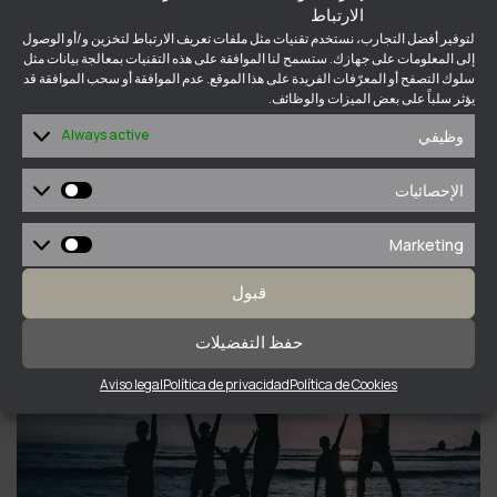
الارتباط
التجذر الاجتماعي في إسبانيا (دليل 2026): الشروط،
لتوفير أفضل التجارب، نستخدم تقنيات مثل ملفات تعريف الارتباط لتخزين و/أو الوصول
الوثائق، وخطوات التقديم
إلى المعلومات على جهازك. ستسمح لنا الموافقة على هذه التقنيات بمعالجة بيانات مثل
سلوك التصفح أو المعرّفات الفريدة على هذا الموقع. عدم الموافقة أو سحب الموافقة قد
يؤثر سلباً على بعض الميزات والوظائف.
يناير 8, 2026
وظيفي
Always active
الإحصائيات
الإحصائيات
Marketing
Marketing
قبول
حفظ التفضيلات
Aviso legal
Política de privacidad
Política de Cookies