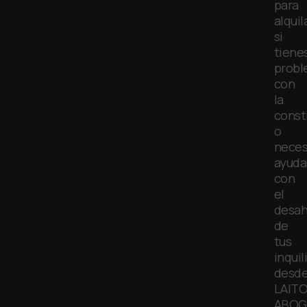
para
alquil
si
tiene
prob
con
la
const
o
neces
ayuda
con
el
desah
de
tus
inquil
desd
LAIT
ABOG