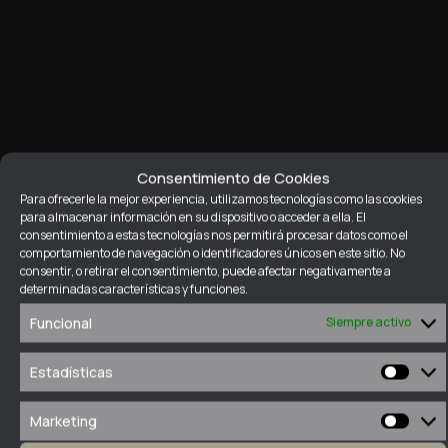
Consentimiento de Cookies
Para ofrecerle la mejor experiencia, utilizamos tecnologías como las cookies
para almacenar información en su dispositivo o acceder a ella. El
consentimiento a estas tecnologías nos permitirá procesar datos como el
comportamiento de navegación o identificadores únicos en este sitio. No
consentir, o retirar el consentimiento, puede afectar negativamente a
determinadas características y funciones.
Funcional
Siempre activo
Ab
Estadísticas
Estad
inm
Marketing
Marke