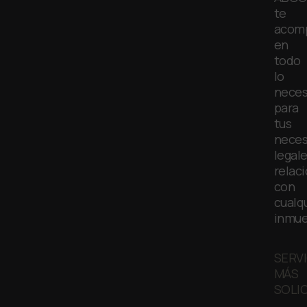
te
acom
en
todo
lo
neces
para
tus
neces
legal
relac
con
cualq
inmue
SERV
MÁS
SOLI