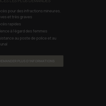
ICES LES PLUS DEMANDÉS
cès pour des infractions mineures,
ves et très graves
ocès rapides
lence à l’égard des femmes
istance au poste de police et au
bunal
DEMANDER PLUS D'INFORMATIONS