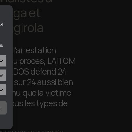
laga et
engirola
que
es
uis l’arrestation
qu’au procès, LAITOM
OGADOS défend 24
atistiques
res sur 24 aussi bien
détenu que la victime
rketing
s tous les types de
s
ts.