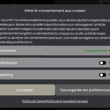
Má
Gérer le consentement aux cookies
Fu
 vous offrir la meilleure expérience possible, nous utilisons des technologies telles 
cookies pour stocker et/ou accéder à des informations sur votre appareil. Le fait de
entir à ces technologies nous permettra de traiter des données telles que le
ortement de navigation ou des identifiants uniques sur ce site. Le fait de ne pas
entir ou de retirer son consentement peut avoir une incidence négative sur certain
Dep
ctéristiques et fonctions.
jus
onctionnel
Toujours activé
AB
tatistiques
St
heu
arketing
le 
Ma
dan
Accepter
Sauvegarder les préférence
déli
Política de Cookies
Política de privacidad
Aviso legal