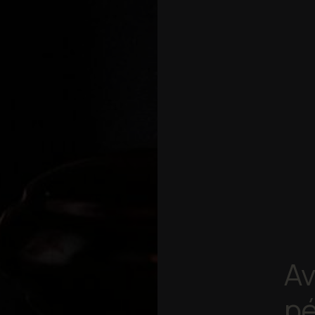
Av
pé