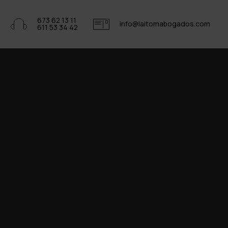
673 62 13 11
info@laitomabogados.com
611 53 34 42