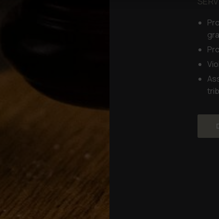
SERV
Pro
gra
Pr
Vio
Ass
tri