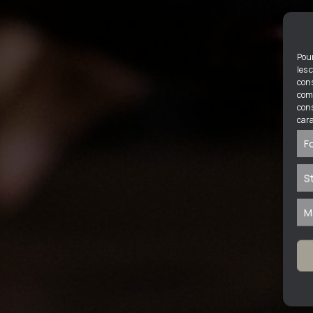
Pour
les 
cons
comp
cons
cara
F
S
M